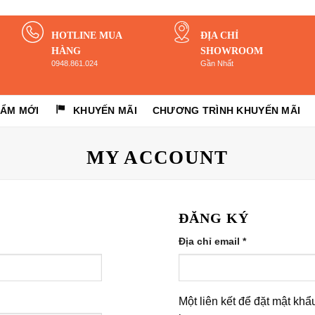
HOTLINE MUA
ĐỊA CHỈ
HÀNG
SHOWROOM
0948.861.024
Gần Nhất
HẨM MỚI
KHUYẾN MÃI
CHƯƠNG TRÌNH KHUYẾN MÃI
MY ACCOUNT
ĐĂNG KÝ
Địa chỉ email
*
Một liên kết để đặt mật kh