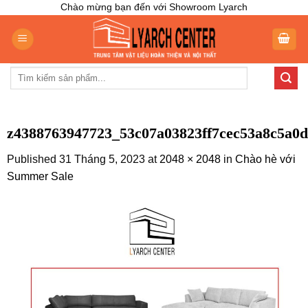
Skip
Chào mừng bạn đến với Showroom Lyarch
to
content
Tìm
kiếm:
z4388763947723_53c07a03823ff7cec53a8c5a0d
Published
31 Tháng 5, 2023
at
2048 × 2048
in
Chào hè với
Summer Sale