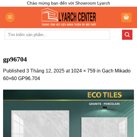
Skip
Chào mừng bạn đến với Showroom Lyarch
to
content
Tìm
kiếm:
gp96704
Published
3 Tháng 12, 2025
at
1024 × 759
in
Gạch Mikado
60×60 GP96.704