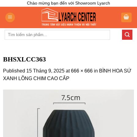
Skip
Chào mừng bạn đến với Showroom Lyarch
to
content
Tìm
kiếm:
BHSXLCC363
Published
15 Tháng 9, 2025
at
666 × 666
in
BÌNH HOA SỨ
XANH LỒNG CHIM CAO CẤP