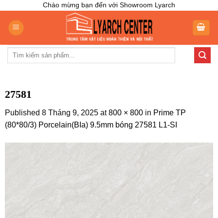
Skip
Chào mừng bạn đến với Showroom Lyarch
to
content
Tìm
kiếm:
27581
Published
8 Tháng 9, 2025
at
800 × 800
in
Prime TP
(80*80/3) Porcelain(BIa) 9.5mm bóng 27581 L1-SI