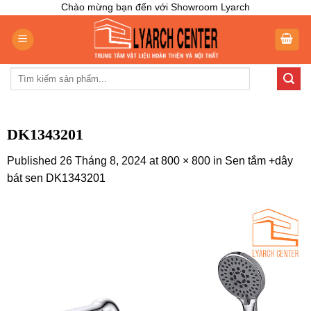
Skip
Chào mừng bạn đến với Showroom Lyarch
to
content
Tìm
kiếm:
DK1343201
Published
26 Tháng 8, 2024
at
800 × 800
in
Sen tắm +dây
bát sen DK1343201