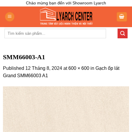
Skip
Chào mừng bạn đến với Showroom Lyarch
to
content
Tìm
kiếm:
SMM66003-A1
Published
12 Tháng 8, 2024
at
600 × 600
in
Gạch ốp lát
Grand SMM66003 A1