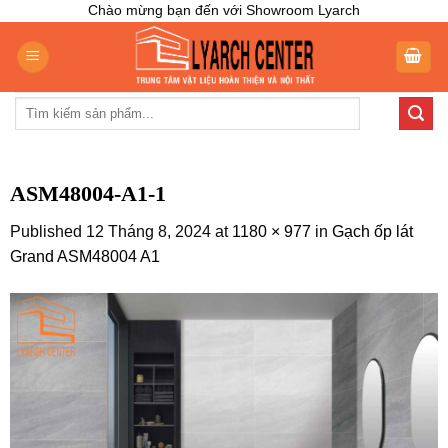
Skip
Chào mừng bạn đến với Showroom Lyarch
to
content
Tìm
kiếm:
ASM48004-A1-1
Published
12 Tháng 8, 2024
at
1180 × 977
in
Gạch ốp lát
Grand ASM48004 A1