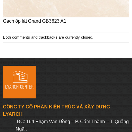
Gạch ốp lát Grand GB3623 A1
Both comments and trackbacks are currently closed.
CÔNG TY CỔ PHẦN KIẾN TRÚC VÀ XÂY DỰNG
LYARCH
ĐC: 164 Phạm Văn Đồng – P. Cẩm Thành – T. Quảng
Ngãi.