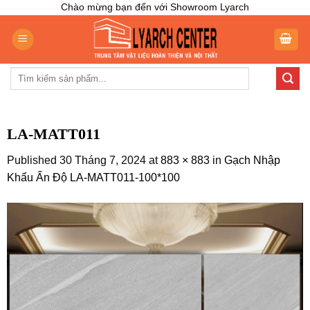
Skip
Chào mừng bạn đến với Showroom Lyarch
to
content
Tìm
kiếm:
LA-MATT011
Published
30 Tháng 7, 2024
at
883 × 883
in
Gạch Nhập
Khẩu Ấn Độ LA-MATT011-100*100