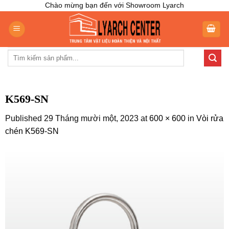
Skip
Chào mừng bạn đến với Showroom Lyarch
to
content
Tìm
kiếm:
K569-SN
Published
29 Tháng mười một, 2023
at
600 × 600
in
Vòi rửa
chén K569-SN