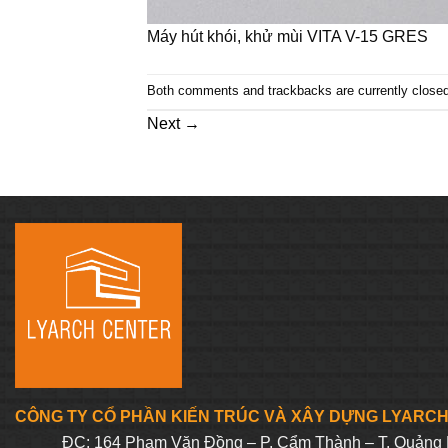
Máy hút khói, khử mùi VITA V-15 GRES
Both comments and trackbacks are currently closed
Next
→
CÔNG TY CỔ PHẦN KIẾN TRÚC VÀ XÂY DỰNG LYARC
ĐC: 164 Phạm Văn Đồng – P. Cẩm Thành – T. Quảng 