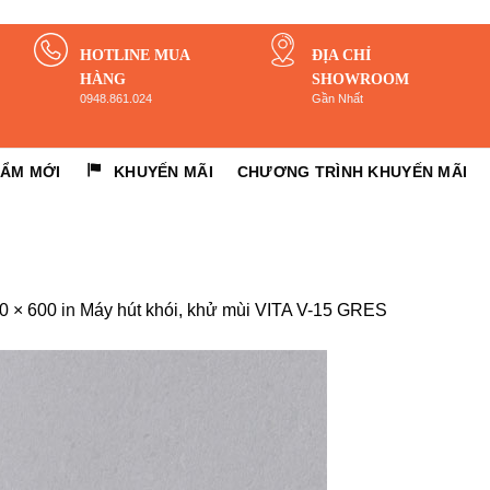
HOTLINE MUA
ĐỊA CHỈ
HÀNG
SHOWROOM
0948.861.024
Gần Nhất
HẨM MỚI
KHUYẾN MÃI
CHƯƠNG TRÌNH KHUYẾN MÃI
0 × 600
in
Máy hút khói, khử mùi VITA V-15 GRES