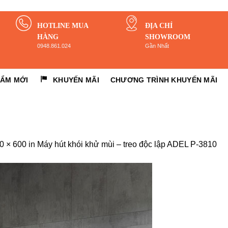
HOTLINE MUA
ĐỊA CHỈ
HÀNG
SHOWROOM
0948.861.024
Gần Nhất
HẨM MỚI
KHUYẾN MÃI
CHƯƠNG TRÌNH KHUYẾN MÃI
0 × 600
in
Máy hút khói khử mùi – treo độc lập ADEL P-3810