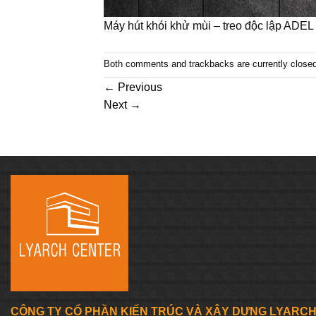
Máy hút khói khử mùi – treo độc lập ADEL
Both comments and trackbacks are currently closed
←
Previous
Next
→
CÔNG TY CỔ PHẦN KIẾN TRÚC VÀ XÂY DỰNG LYARC