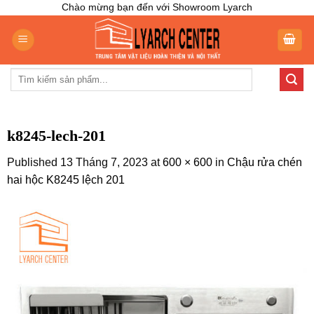
Skip
Chào mừng bạn đến với Showroom Lyarch
to
content
Tìm
kiếm:
k8245-lech-201
Published
13 Tháng 7, 2023
at
600 × 600
in
Chậu rửa chén
hai hộc K8245 lệch 201