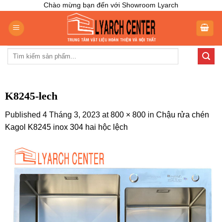
Skip
Chào mừng bạn đến với Showroom Lyarch
to
content
Tìm
kiếm:
K8245-lech
Published
4 Tháng 3, 2023
at
800 × 800
in
Chậu rửa chén
Kagol K8245 inox 304 hai hộc lệch