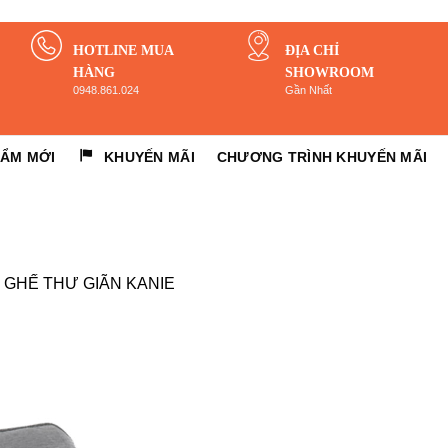
HOTLINE MUA
ĐỊA CHỈ
HÀNG
SHOWROOM
0948.861.024
Gần Nhất
HẨM MỚI
KHUYẾN MÃI
CHƯƠNG TRÌNH KHUYẾN MÃI
n
GHẾ THƯ GIÃN KANIE