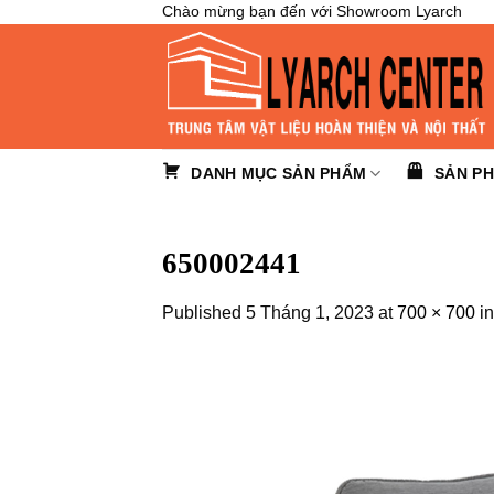
Skip
Chào mừng bạn đến với Showroom Lyarch
to
content
DANH MỤC SẢN PHẨM
SẢN P
650002441
Published
5 Tháng 1, 2023
at
700 × 700
i