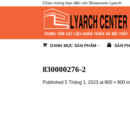
Skip
Chào mừng bạn đến với Showroom Lyarch
to
content
DANH MỤC SẢN PHẨM
SẢN P
830000276-2
Published
5 Tháng 1, 2023
at
900 × 900
i