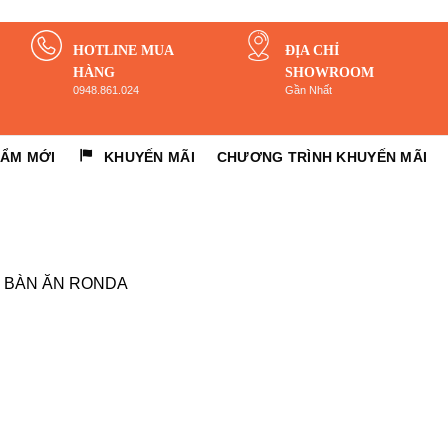
HOTLINE MUA
ĐỊA CHỈ
HÀNG
SHOWROOM
0948.861.024
Gần Nhất
HẨM MỚI
KHUYẾN MÃI
CHƯƠNG TRÌNH KHUYẾN MÃI
n
BÀN ĂN RONDA