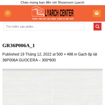
Skip
Chào mừng bạn đến với Showroom Lyarch
to
content
Tìm
kiếm:
GR36P006A_1
Published
19 Tháng 12, 2022
at
500 × 498
in
Gạch ốp lát
36P006A GUOCERA – 300*600