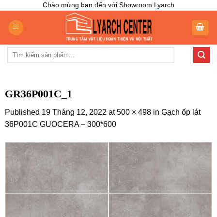
Skip
Chào mừng bạn đến với Showroom Lyarch
to
content
Tìm
kiếm:
GR36P001C_1
Published
19 Tháng 12, 2022
at
500 × 498
in
Gạch ốp lát
36P001C GUOCERA – 300*600