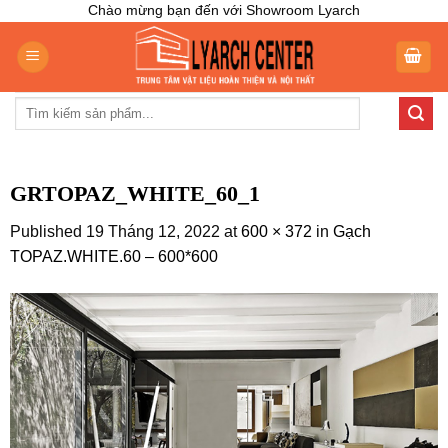
Skip
Chào mừng bạn đến với Showroom Lyarch
to
content
Tìm
kiếm:
GRTOPAZ_WHITE_60_1
Published
19 Tháng 12, 2022
at
600 × 372
in
Gạch
TOPAZ.WHITE.60 – 600*600