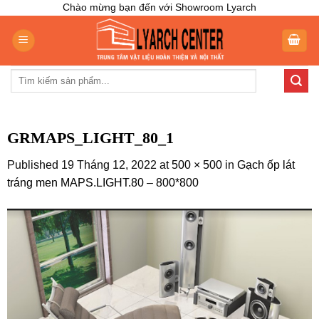
Skip
Chào mừng bạn đến với Showroom Lyarch
to
content
Tìm
kiếm:
GRMAPS_LIGHT_80_1
Published
19 Tháng 12, 2022
at
500 × 500
in
Gạch ốp lát
tráng men MAPS.LIGHT.80 – 800*800