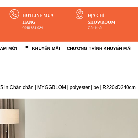
HOTLINE MUA
ĐỊA CHỈ
HÀNG
SHOWROOM
0948.861.024
Gần Nhất
HẨM MỚI
KHUYẾN MÃI
CHƯƠNG TRÌNH KHUYẾN MÃI
95
in
Chăn chần | MYGGBLOM | polyester | be | R220xD240cm