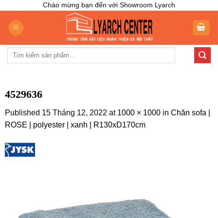
Skip
Chào mừng bạn đến với Showroom Lyarch
to
content
Tìm
kiếm:
4529636
Published
15 Tháng 12, 2022
at
1000 × 1000
in
Chăn sofa |
ROSE | polyester | xanh | R130xD170cm