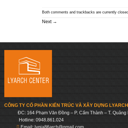
Both comments and trackbacks are currently closed
Next
→
CÔNG TY CỔ PHẦN KIẾN TRÚC VÀ XÂY DỰNG LYARC
ĐC: 164 Phạm Văn Đồng – P. Cẩm Thành – T. Quảng 
Hotline: 0948.861.024
Email: lygia86arch@gmail.com