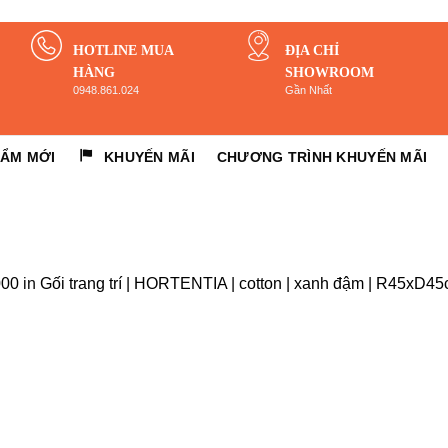
HOTLINE MUA
ĐỊA CHỈ
HÀNG
SHOWROOM
0948.861.024
Gần Nhất
HẨM MỚI
KHUYẾN MÃI
CHƯƠNG TRÌNH KHUYẾN MÃI
000
in
Gối trang trí | HORTENTIA | cotton | xanh đậm | R45xD4