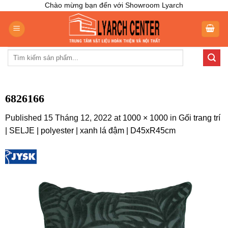
Skip
Chào mừng bạn đến với Showroom Lyarch
to
content
Tìm
kiếm:
6826166
Published
15 Tháng 12, 2022
at
1000 × 1000
in
Gối trang trí
| SELJE | polyester | xanh lá đậm | D45xR45cm