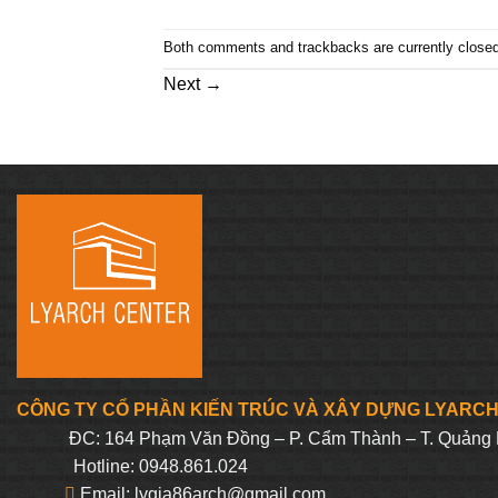
Both comments and trackbacks are currently closed
Next
→
CÔNG TY CỔ PHẦN KIẾN TRÚC VÀ XÂY DỰNG LYARC
ĐC: 164 Phạm Văn Đồng – P. Cẩm Thành – T. Quảng 
Hotline: 0948.861.024
Email: lygia86arch@gmail.com