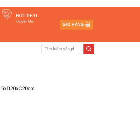
HOT DEAL
Khuyến Mãi
GIỎ HÀNG
Tìm
kiếm:
| R15xD20xC20cm