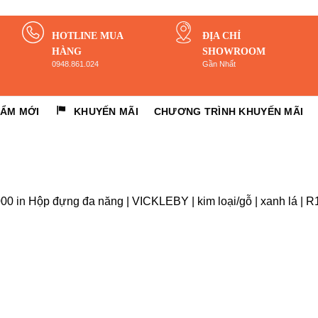
HOTLINE MUA
ĐỊA CHỈ
HÀNG
SHOWROOM
0948.861.024
Gần Nhất
HẨM MỚI
KHUYẾN MÃI
CHƯƠNG TRÌNH KHUYẾN MÃI
000
in
Hộp đựng đa năng | VICKLEBY | kim loại/gỗ | xanh lá 