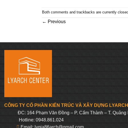
Both comments and trackbacks are currently closed
←
Previous
CÔNG TY CỔ PHẦN KIẾN TRÚC VÀ XÂY DỰNG LYARC
ĐC: 164 Phạm Văn Đồng – P. Cẩm Thành – T. Quảng 
Hotline: 0948.861.024
Email: lygia86arch@gmail.com