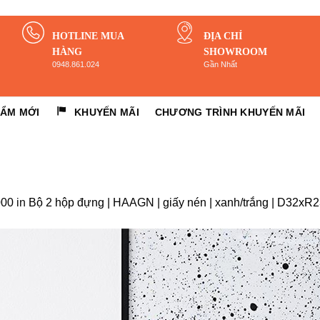
HOTLINE MUA
ĐỊA CHỈ
HÀNG
SHOWROOM
0948.861.024
Gần Nhất
HẨM MỚI
KHUYẾN MÃI
CHƯƠNG TRÌNH KHUYẾN MÃI
000
in
Bộ 2 hộp đựng | HAAGN | giấy nén | xanh/trắng | D32