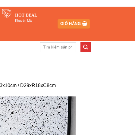
HOT DEAL
Khuyến Mãi
GIỎ HÀNG
Tìm
kiếm:
xR23x10cm / D29xR18xC8cm