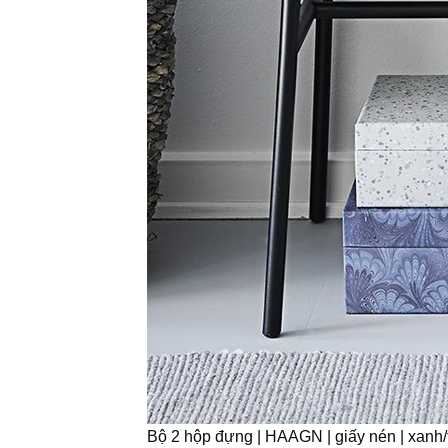
Bộ 2 hộp đựng | HAAGN | giấy nén | xan