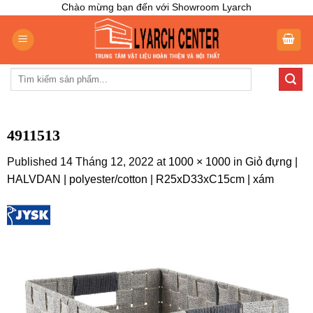
Skip
Chào mừng bạn đến với Showroom Lyarch
to
content
Tìm
kiếm:
4911513
Published
14 Tháng 12, 2022
at
1000 × 1000
in
Giỏ đựng |
HALVDAN | polyester/cotton | R25xD33xC15cm | xám