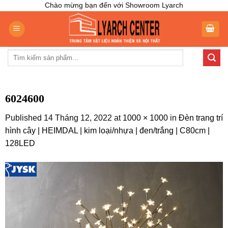
Skip
Chào mừng bạn đến với Showroom Lyarch
to
content
Tìm
kiếm:
6024600
Published
14 Tháng 12, 2022
at
1000 × 1000
in
Đèn trang trí
hình cây | HEIMDAL | kim loại/nhựa | đen/trắng | C80cm |
128LED