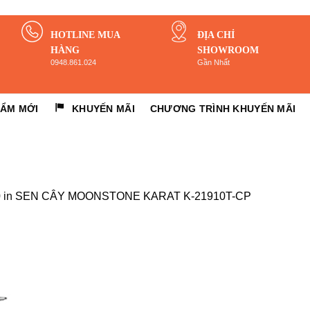
HOTLINE MUA
ĐỊA CHỈ
HÀNG
SHOWROOM
0948.861.024
Gần Nhất
HẨM MỚI
KHUYẾN MÃI
CHƯƠNG TRÌNH KHUYẾN MÃI
0
in
SEN CÂY MOONSTONE KARAT K-21910T-CP