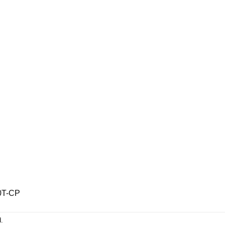
0T-CP
.