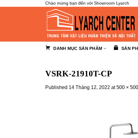
Skip
Chào mừng bạn đến với Showroom Lyarch
to
content
DANH MỤC SẢN PHẨM
SẢN P
VSRK-21910T-CP
Published
14 Tháng 12, 2022
at
500 × 50