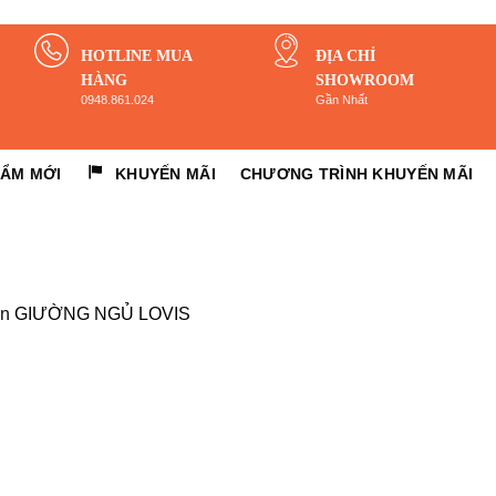
HOTLINE MUA
ĐỊA CHỈ
HÀNG
SHOWROOM
0948.861.024
Gần Nhất
HẨM MỚI
KHUYẾN MÃI
CHƯƠNG TRÌNH KHUYẾN MÃI
in
GIƯỜNG NGỦ LOVIS