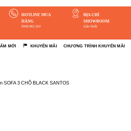
HOTLINE MUA
ĐỊA CHỈ
HÀNG
SHOWROOM
0948.861.024
Gần Nhất
HẨM MỚI
KHUYẾN MÃI
CHƯƠNG TRÌNH KHUYẾN MÃI
in
SOFA 3 CHỖ BLACK SANTOS