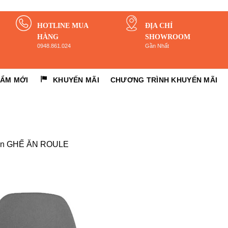
HOTLINE MUA
ĐỊA CHỈ
HÀNG
SHOWROOM
0948.861.024
Gần Nhất
HẨM MỚI
KHUYẾN MÃI
CHƯƠNG TRÌNH KHUYẾN MÃI
in
GHẾ ĂN ROULE