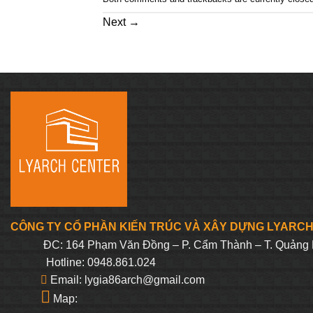
Next
→
CÔNG TY CỔ PHẦN KIẾN TRÚC VÀ XÂY DỰNG LYARC
ĐC: 164 Phạm Văn Đồng – P. Cẩm Thành – T. Quảng 
Hotline: 0948.861.024
Email: lygia86arch@gmail.com
Map: