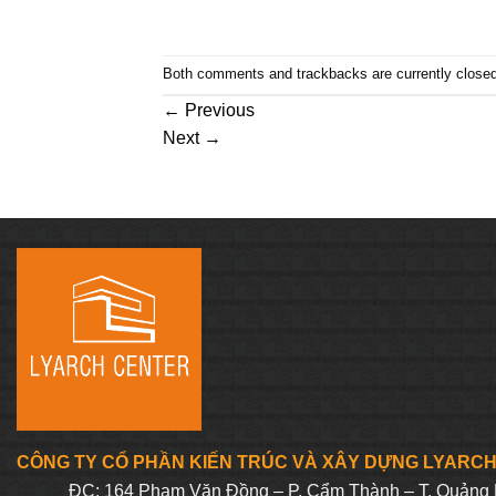
Both comments and trackbacks are currently closed
←
Previous
Next
→
CÔNG TY CỔ PHẦN KIẾN TRÚC VÀ XÂY DỰNG LYARC
ĐC: 164 Phạm Văn Đồng – P. Cẩm Thành – T. Quảng 