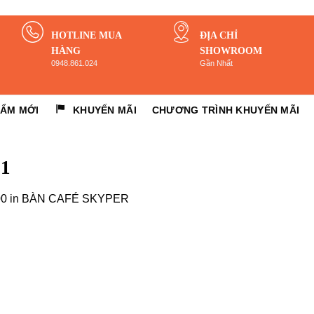
HOTLINE MUA
ĐỊA CHỈ
HÀNG
SHOWROOM
0948.861.024
Gần Nhất
HẨM MỚI
KHUYẾN MÃI
CHƯƠNG TRÌNH KHUYẾN MÃI
1
00
in
BÀN CAFÉ SKYPER