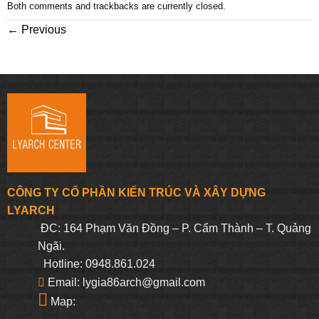
Both comments and trackbacks are currently closed.
←
Previous
CÔNG TY CỔ PHẦN KIẾN TRÚC VÀ XÂY DỰNG
LYARCH
ĐC: 164 Phạm Văn Đồng – P. Cẩm Thành – T. Quảng
Ngãi.
Hotline: 0948.861.024
Email: lygia86arch@gmail.com
Map: